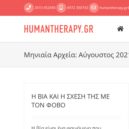
Skip
2610 452456
6972 350743
humantherapy.gr
to
content
Μηνιαία Αρχεία:
Αύγουστος 202
Η ΒΙΑ ΚΑΙ Η ΣΧΕΣΗ ΤΗΣ ΜΕ
ΤΟΝ ΦΟΒΟ
Η βία είναι ένα φαινόμενο που