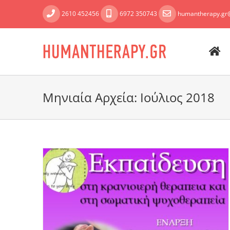
Skip
2610 452456
6972 350743
humantherapy.gr
to
content
Μηνιαία Αρχεία:
Ιούλιος 2018