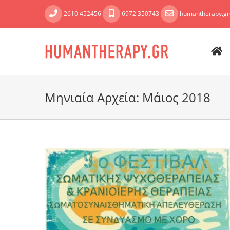
Skip
2610 452456
6972 350743
humantherapy.g
to
content
Μηνιαία Αρχεία:
Μάιος 2018