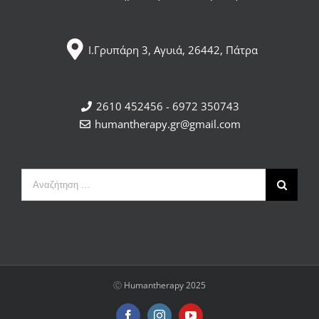
Ι.Γρυπάρη 3, Αγυιά, 26442, Πάτρα
2610 452456 - 6972 350743
humantherapy.gr@gmail.com
Αναζήτηση
...
Ⓒ
Humantherapy 2025
Facebook
Instagram
YouTube