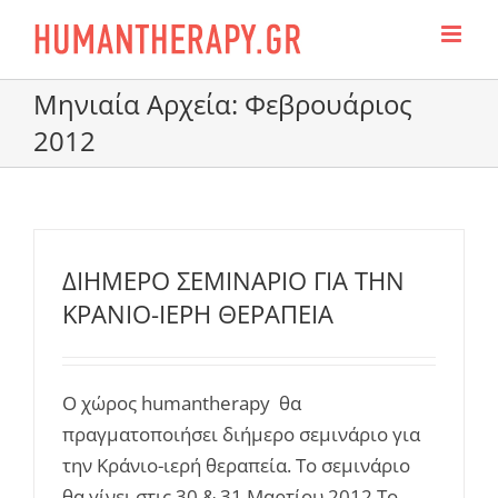
Skip
to
content
Μηνιαία Αρχεία:
Φεβρουάριος
2012
ΔΙΗΜΕΡΟ ΣΕΜΙΝΑΡΙΟ ΓΙΑ ΤΗΝ
ΚΡΑΝΙΟ-ΙΕΡΗ ΘΕΡΑΠΕΙΑ
Ο χώρος humantherapy θα
πραγματοποιήσει διήμερο σεμινάριο για
την Κράνιο-ιερή θεραπεία. Το σεμινάριο
θα γίνει στις 30 & 31 Μαρτίου 2012 Το