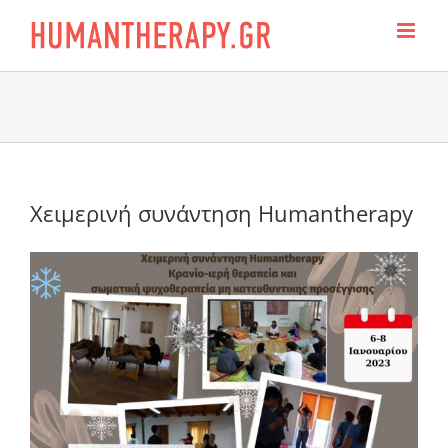
Skip
to
content
Χειμερινή συνάντηση Humantherapy
View
Larger
Image