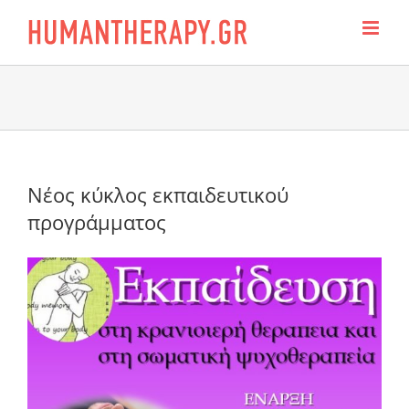
Skip
to
content
Νέος κύκλος εκπαιδευτικού
προγράμματος
View
Larger
Image