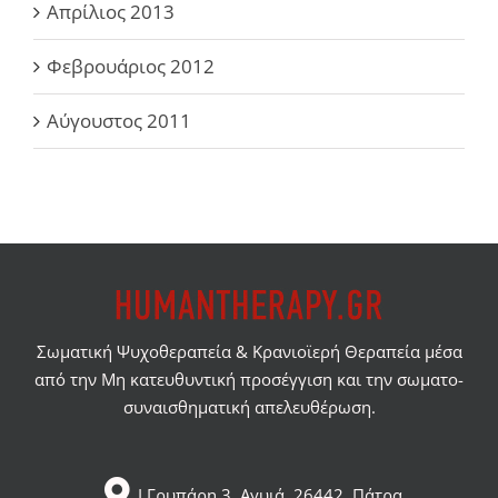
Απρίλιος 2013
Φεβρουάριος 2012
Αύγουστος 2011
Σωματική Ψυχοθεραπεία & Κρανιοϊερή Θεραπεία μέσα
από την Μη κατευθυντική προσέγγιση και την σωματο-
συναισθηματική απελευθέρωση.
Ι.Γρυπάρη 3, Αγυιά, 26442, Πάτρα